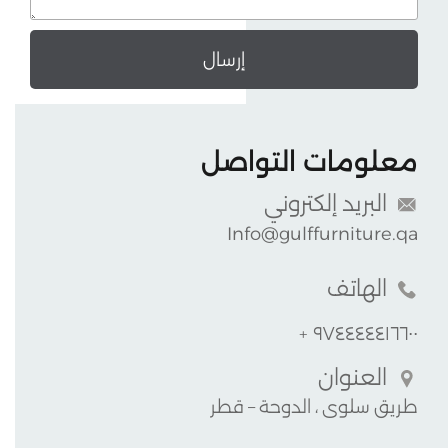
إرسال
معلومات التواصل
البريد إلكتروني
Info@gulffurniture.qa
الهاتف
﹢٩٧٤٤٤٤٤١٦٦٠٠
العنوان
طريق سلوى ، الدوحة – قطر