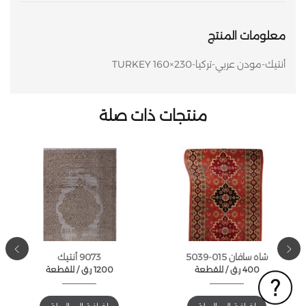
معلومات المنتج
أنتيك-مودن عربي-تركيا-TURKEY 160×230
منتجات ذات صلة
شاه سافان 015-5039
9073 أنتيك
400
ر.ق
للقطعة /
1200
ر.ق
للقطعة /