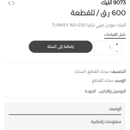
9073 أنتيك
600
ر.ق
للقطعة /
أنتيك-مودن عربي-تركيا-TURKEY 160×230
دليل القياسات
إضافة إلى السلة
التصنيف:
سجاد القطع
,
السجاد
الوسم:
سجاد القطع
التوصيل والتركيب
الجودة
الوصف
معلومات إضافية