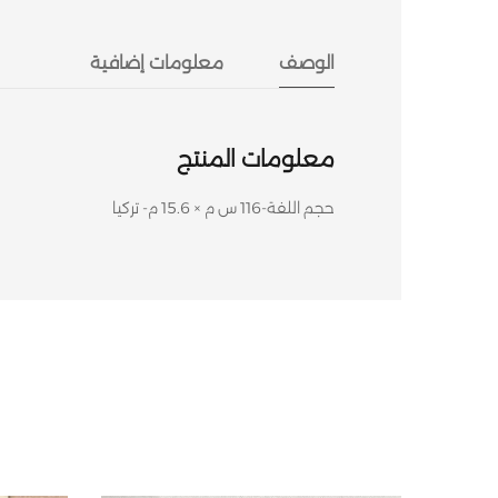
الوصف
معلومات إضافية
معلومات المنتج
حجم اللفة-116 س م × 15.6 م- تركيا