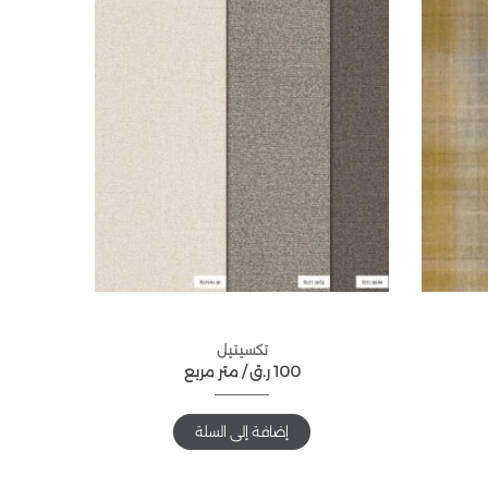
تكسيتيل
100
ر.ق
متر مربع /
إضافة إلى السلة