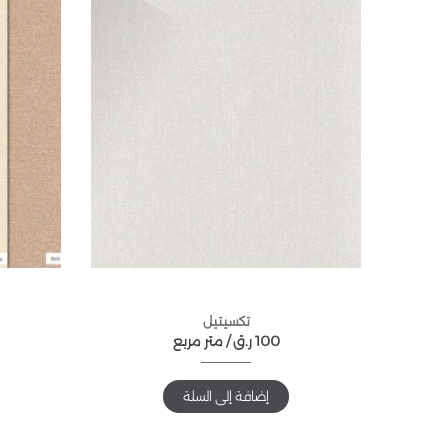
تكسيتيل
100
ر.ق
متر مربع /
إضافة إلى السلة