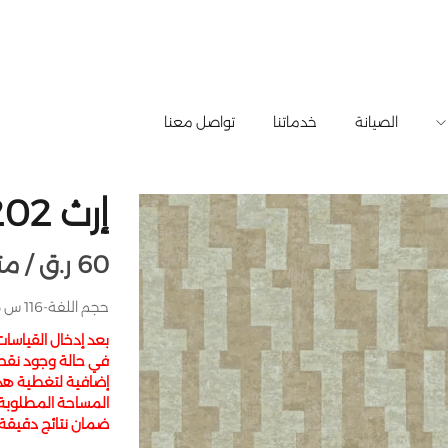
الصيانة
خدماتنا
تواصل معنا
إرث 202202-3
60
ر.ق
متر مربع /
حجم اللفة-116 س م × 15.6 م- تركيا
بعد إدخال القياسا
في حالة وجود نقص
إضافية لتغطية هذا 
المساحة المطلوبة
ضمان نتائج دقيق