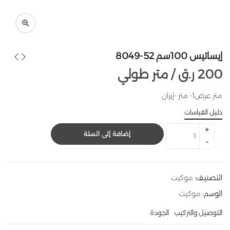
إيساتيس 100سم 52-8049
200
ر.ق
متر طولي /
متر عرض1- متر -إيران
دليل القياسات
إضافة إلى السلة
التصنيف:
موكيت
الوسم:
موكيت
التوصيل والتركيب
الجودة