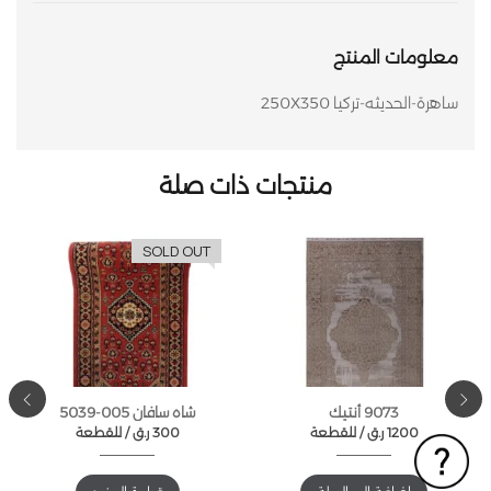
معلومات المنتج
ساهرة-الحديثه-تركيا 250X350
منتجات ذات صلة
SOLD OUT
9073 أنتيك
شاه سافان 005-5039
1200
ر.ق
للقطعة /
300
ر.ق
للقطعة /