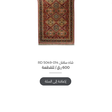
شاه سافان 014-5049 RD
600
ر.ق
للقطعة /
إضافة إلى السلة