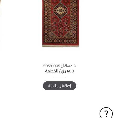
شاه سافان 005-5039
400
ر.ق
للقطعة /
إضافة إلى السلة