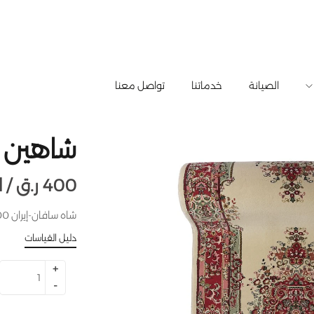
الصيانة
خدماتنا
تواصل معنا
شاهين 117-5115
400
ر.ق
للقطعة /
شاه سافان-إيران 100X400
دليل القياسات