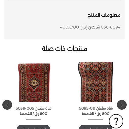
معلومات المنتج
036-8094 شاهين-إيران 400X700
منتجات ذات صلة
شاه سافان 011-5095
شاه سافان 005-5039
800
ر.ق
للقطعة /
600
ر.ق
للقطعة /