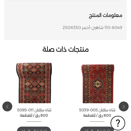
معلومات المنتج
110-8049 شاهين–أحمر 250X350
منتجات ذات صلة
شاه سافان 005-5039
شاه سافان 011-5095
800
ر.ق
للقطعة /
800
ر.ق
للقطعة /