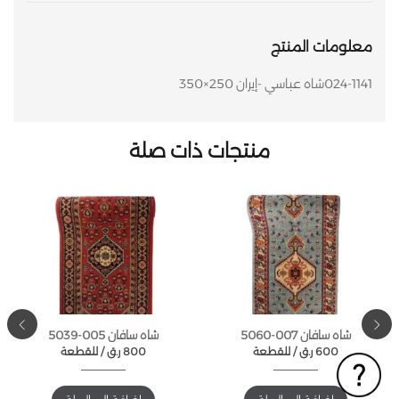
معلومات المنتج
024-1141شاه عباسي -إيران 250×350
منتجات ذات صلة
شاه سافان 007-5060
شاه سافان 005-5039
600
ر.ق
للقطعة /
800
ر.ق
للقطعة /