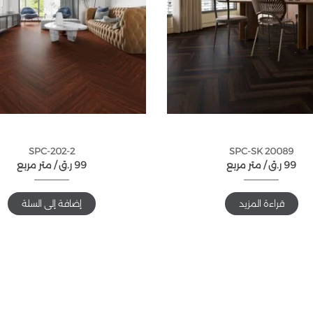
SPC-202-2
SPC-SK 20089
99
ر.ق
متر مربع /
99
ر.ق
متر مربع /
قراءة المزيد
إضافة إلى السلة