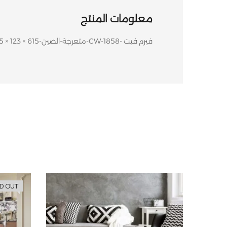
معلومات المنتج
فيرم فيت -CW-1858-متعرجة-الصين-615 × 123 × 5 مم
D OUT