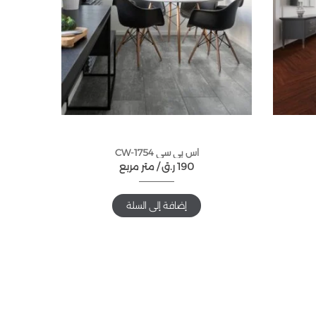
اس بي سي CW-1754
190
ر.ق
متر مربع /
إضافة إلى السلة