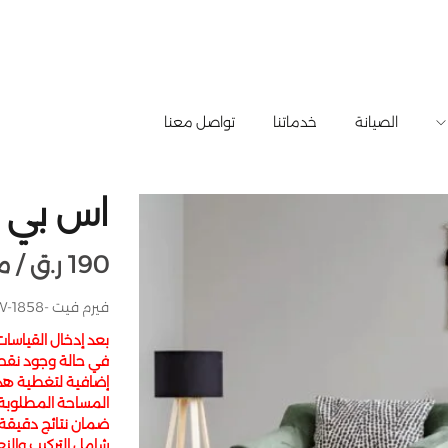
الصيانة
خدماتنا
تواصل معنا
اس بي سي 8
190
ر.ق
متر مربع /
فيرم فيت -CW-1858-متعرجة-الصين-615 × 123 × 5 مم
بعد إدخال القياسا
في حالة وجود نقص
إضافية لتغطية هذا 
المساحة المطلوبة
ضمان نتائج دقيقة
شامل التركيب والنع