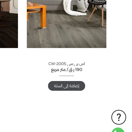
اس بي سي CW-2005
190
ر.ق
متر مربع /
إضافة إلى السلة