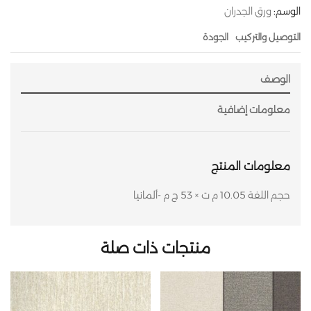
الوسم:
ورق الجدران
التوصيل والتركيب
الجودة
الوصف
معلومات إضافية
معلومات المنتج
حجم اللفة 10.05 م ت × 53 ج م -ألمانيا
منتجات ذات صلة