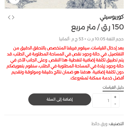
كوريوسيتي
150
ر.ق
متر مربع /
حجم اللفة 10.05 م ت × 53 ج م -ألمانيا
بعد إدخال القياسات، سيقوم فريقنا المتخصص بالتحقق الدقيق من
التفاصيل. في حالة وجود نقص في المساحة المطلوبة في الطلب، قد
يتم تطبيق تكلفة إضافية لتغطية هذا النقص. وعلى الجانب الآخر، في
حالة وجود زيادة في المساحة المطلوبة في الطلب، سنقوم بتعويضكم
دون تكلفة إضافية. هدفنا هو ضمان نتائج دقيقة وموثوقة وتقديم
أفضل خدمة ممكنة لمشروعك.
دليل القياسات
إضافة إلى السلة
التصنيف:
ورق حائط