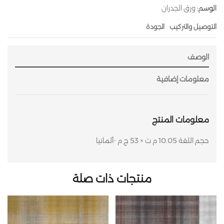
الوسم:
ورق الجدران
التوصيل والتركيب
الجودة
الوصف
معلومات إضافية
معلومات المنتج
حجم اللفة 10.05 م ت × 53 ج م -ألمانيا
منتجات ذات صلة