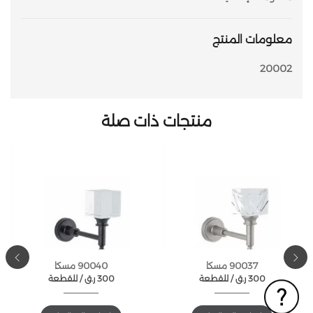
معلومات المنتج
20002
منتجات ذات صلة
90037 مسكا
90040 مسكا
300
ر.ق
للقطعة /
300
ر.ق
للقطعة /