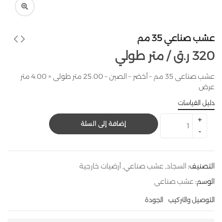
عشب صناعي 35 مم
320
ر.ق
متر طولي /
عشب صناعى 35 مم – أخضر – الصين – 25.00 متر طولى × 4.00 متر
عرض
دليل القياسات
إضافة إلى السلة
التصنيف:
السجاد
,
عشب صناعي
,
أرضيات خارجية
الوسم:
عشب صناعي
التوصيل والتركيب
الجودة