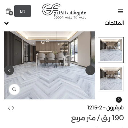
EN
0
المنتجات
شيفرون – 2-1215
190
ر.ق
متر مربع /