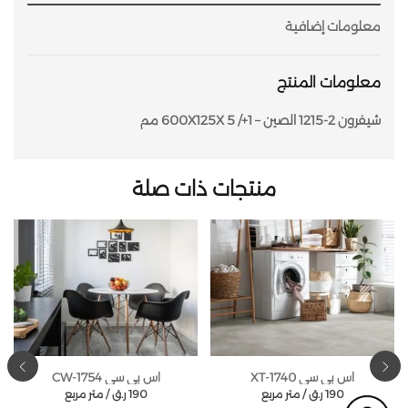
معلومات إضافية
معلومات المنتج
شيفرون 2-1215 الصين – 600X125X 5 /+1 مم
منتجات ذات صلة
اس بي سي XT-1740
اس بي سي CW-1754
190
ر.ق
متر مربع /
190
ر.ق
متر مربع /