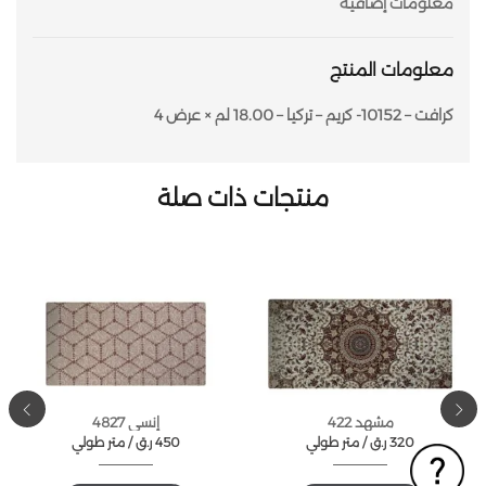
معلومات إضافية
معلومات المنتج
كرافت – 10152- كريم – تركيا – 18.00 لم × عرض 4
منتجات ذات صلة
مشهد 422
إنسي 4827
320
ر.ق
متر طولي /
450
ر.ق
متر طولي /