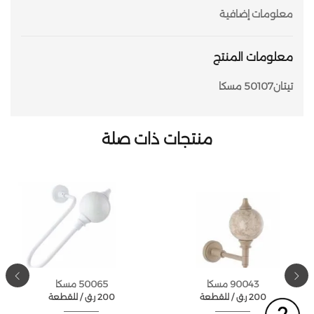
معلومات إضافية
معلومات المنتج
تيتان50107 مسكا
منتجات ذات صلة
90043 مسكا
50065 مسكا
200
ر.ق
للقطعة /
200
ر.ق
للقطعة /