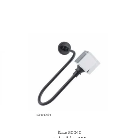
50040 مسكا