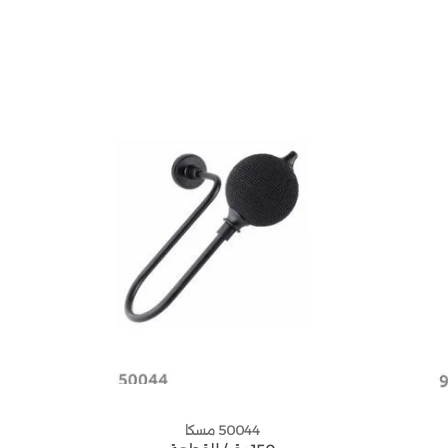
50044 مسكا