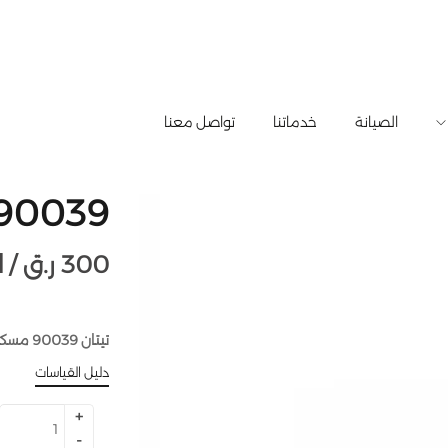
الصيانة
خدماتنا
تواصل معنا
90039 مسكا
300
ر.ق
للقطعة /
تيتان 90039 مسكا
دليل القياسات