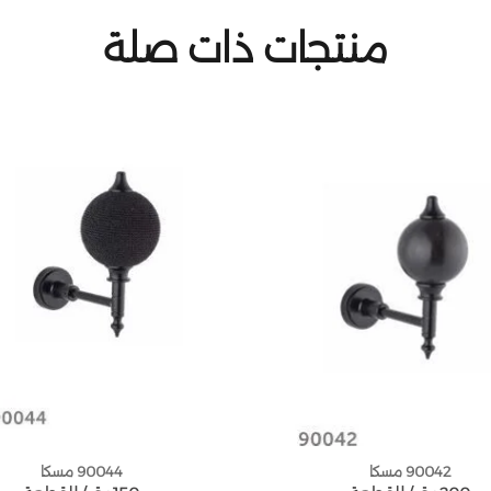
منتجات ذات صلة
90042 مسكا
90044 مسكا