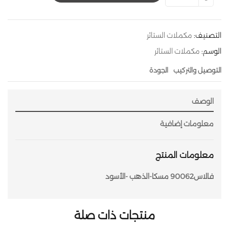
التصنيف:
مكملات الستائر
الوسم:
مكملات الستائر
التوصيل والتركيب
الجودة
الوصف
معلومات إضافية
معلومات المنتج
فالاس90062 مسكا-الذهب -الأسود
منتجات ذات صلة