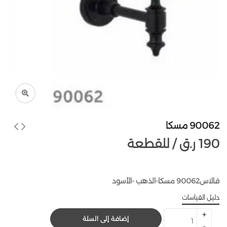
90062 مسكا
190
ر.ق
للقطعة /
فالاس90062 مسكا-الذهب -الأسود
دليل القياسات
إضافة إلى السلة