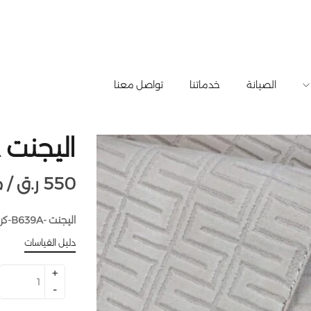
الصيانة
خدماتنا
تواصل معنا
اليجنت B639A-كريم
550
ر.ق
متر طولي /
اليجنت -B639A-كريم -25.00 متر طولى × 4.00 متر عرض
دليل القياسات