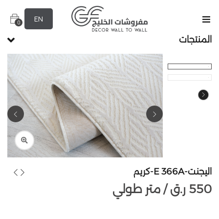
EN
0
المنتجات
اليجنت-E 366A-كريم
550
ر.ق
متر طولي /