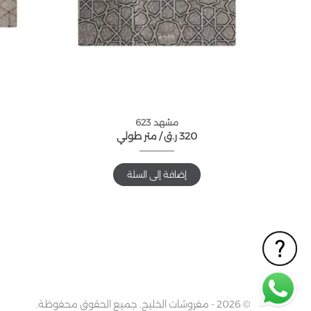
مشهد 623
320
ر.ق
متر طولي /
إضافة إلى السلة
© 2026 - مفروشات الخليج. جميع الحقوق محفوظة.