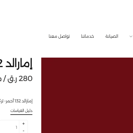
الصيانة
خدماتنا
تواصل معنا
إمارالد 132 أحمر
280
ر.ق
متر طولي /
إمارالد 132 أحمر- تركيا – 1.3 متر عرض
دليل القياسات