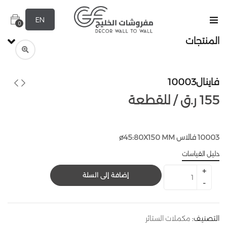
EN
0
المنتجات
فاينال10003
155
ر.ق
للقطعة /
10003 فالاس ø45:80X150 MM
دليل القياسات
إضافة إلى السلة
التصنيف:
مكملات الستائر