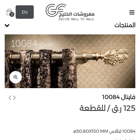
EN
0
المنتجات
فاينال 10084
125
ر.ق
للقطعة /
10084 فالاس ø30:80X150 MM