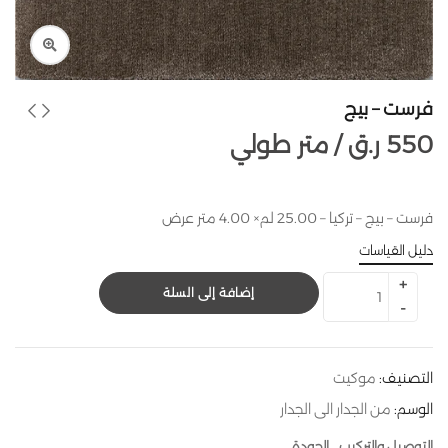
فرست – بيج
550
ر.ق
متر طولي /
فرست – بيج – تركيا – 25.00 لم× 4.00 متر عرض
دليل القياسات
إضافة إلى السلة
التصنيف:
موكيت
الوسم:
من الجدار الى الجدار
التوصيل والتركيب
الجودة