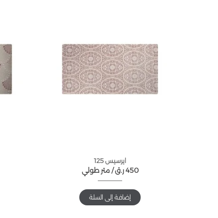
ايرسيس 125
450
ر.ق
متر طولي /
إضافة إلى السلة