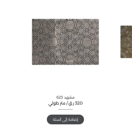
مشهد 623
320
ر.ق
متر طولي /
إضافة إلى السلة