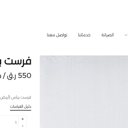
الصيانة
خدماتنا
تواصل معنا
فرست ب
550
ر.ق
متر طولي /
فرست بياس (أبيض) – ديك رومي –
دليل القياسات