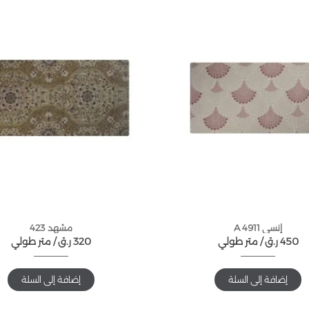
إنسي 4911 A
مشهد 423
450
ر.ق
متر طولي /
320
ر.ق
متر طولي /
إضافة إلى السلة
إضافة إلى السلة