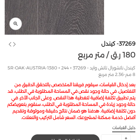
37269- كيندل
180
ر.ق
متر مربع /
كيندل ناتشورال تاتش وايد – 37269 SR-OAK-AUSTRIA-1380 × 244 ×
8 مم-2.36 متر مربع
بعد إدخال القياسات، سيقوم فريقنا المتخصص بالتحقق الدقيق من
التفاصيل. في حالة وجود نقص في المساحة المطلوبة في الطلب، قد
يتم تطبيق تكلفة إضافية لتغطية هذا النقص. وعلى الجانب الآخر، في
حالة وجود زيادة في المساحة المطلوبة في الطلب، سنقوم بتعويضكم
دون تكلفة إضافية. هدفنا هو ضمان نتائج دقيقة وموثوقة وتقديم
أفضل خدمة ممكنة لمشروعك. السعر شامل التركيب والنعلات.
دليل القياسات