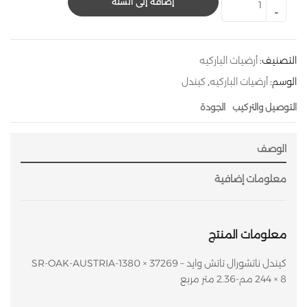
إضافة إلى السلة
التصنيف:
أرضيات الباركيه
الوسم:
أرضيات الباركيه
,
كيندل
التوصيل والتركيب
الجودة
الوصف
معلومات إضافية
معلومات المنتج
كيندل ناتشورال تاتش وايد – 37269 SR-OAK-AUSTRIA-1380 ×
244 × 8 مم-2.36 متر مربع