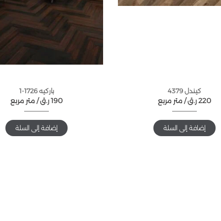
كيندل 4379
باركيه 1726-1
220
ر.ق
متر مربع /
190
ر.ق
متر مربع /
إضافة إلى السلة
إضافة إلى السلة