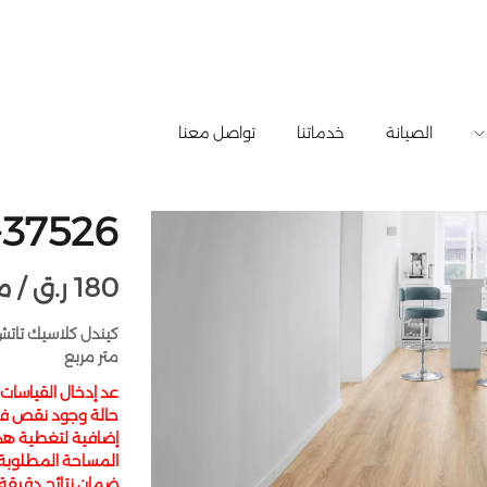
الصيانة
خدماتنا
تواصل معنا
37526- كيندل
180
ر.ق
متر مربع /
متر مربع
عد إدخال القياسات
حالة وجود نقص في
إضافية لتغطية هذا 
المساحة المطلوبة
ضمان نتائج دقيقة