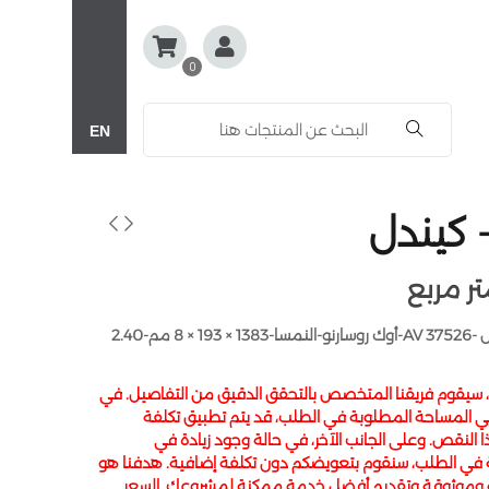
0
EN
كيندل كلاسيك تاتش -37526 AV-أوك روسارنو-النمسا-1383 × 193 × 8 مم-2.40
، سيقوم فريقنا المتخصص بالتحقق الدقيق من التفاصيل. في
 المساحة المطلوبة في الطلب، قد يتم تطبيق تكلفة
النقص. وعلى الجانب الآخر، في حالة وجود زيادة في
 في الطلب، سنقوم بتعويضكم دون تكلفة إضافية. هدفنا هو
 وموثوقة وتقديم أفضل خدمة ممكنة لمشروعك. السعر