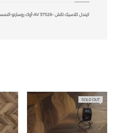
كيندل كلاسيك تاتش -37526 AV-أوك روسارنو-النمسا-1383 × 193 × 8 مم-2.40 متر مربع
SOLD OUT