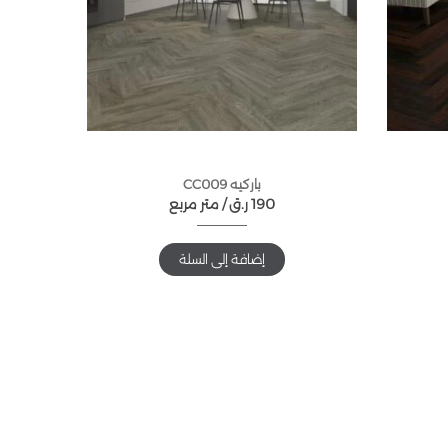
باركيه CC009
190
ر.ق
متر مربع /
إضافة إلى السلة