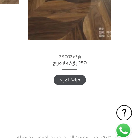
باركه P 9002
250
ر.ق
متر مربع /
قراءة المزيد
© 2026 - مفروشات الخليج. جميع الحقوق محفوظة.