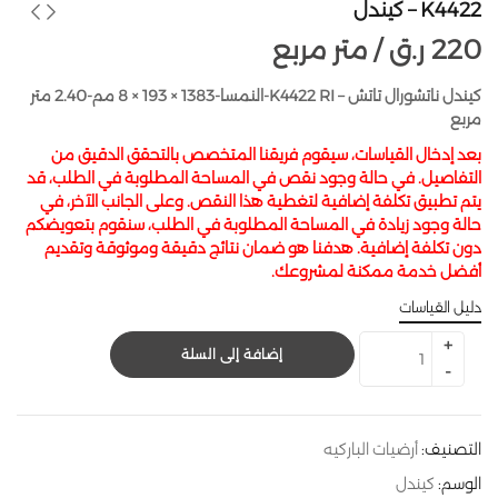
K4422 – كيندل
220
ر.ق
متر مربع /
كيندل ناتشورال تاتش – K4422 RI-النمسا-1383 × 193 × 8 مم-2.40 متر
مربع
بعد إدخال القياسات، سيقوم فريقنا المتخصص بالتحقق الدقيق من
التفاصيل. في حالة وجود نقص في المساحة المطلوبة في الطلب، قد
يتم تطبيق تكلفة إضافية لتغطية هذا النقص. وعلى الجانب الآخر، في
حالة وجود زيادة في المساحة المطلوبة في الطلب، سنقوم بتعويضكم
دون تكلفة إضافية. هدفنا هو ضمان نتائج دقيقة وموثوقة وتقديم
أفضل خدمة ممكنة لمشروعك.
دليل القياسات
إضافة إلى السلة
التصنيف:
أرضيات الباركيه
الوسم:
كيندل