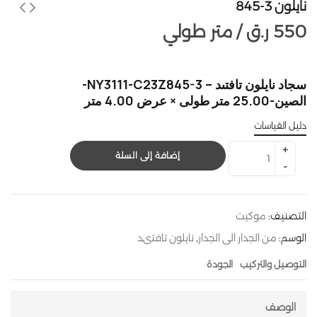
نايلون 3-845
550
ر.ق
متر طولي /
سجاد نايلون تافتىد – NY3111-C23Z845-3-
الصين-25.00 متر طولى × عرض 4.00 متر
دليل القياسات
إضافة إلى السلة
التصنيف:
موكيت
الوسم:
من الجدار الى الجدار
,
نايلون تافتىد
التوصيل والتركيب
الجودة
الوصف