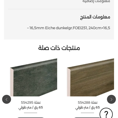
معلومات إضافية
معلومات المنتج
16,5×16,5mm Eiche dunkelgr.FOEI251, 240cm –
منتجات ذات صلة
نعلة 554288
نعلة 554295
65
ر.ق
متر طولي /
65
ر.ق
متر طولي /