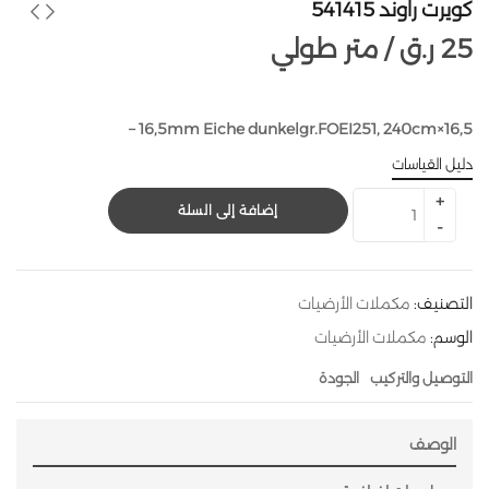
كويرت راوند 541415
25
ر.ق
متر طولي /
16,5×16,5mm Eiche dunkelgr.FOEI251, 240cm –
دليل القياسات
إضافة إلى السلة
التصنيف:
مكملات الأرضيات
الوسم:
مكملات الأرضيات
التوصيل والتركيب
الجودة
الوصف