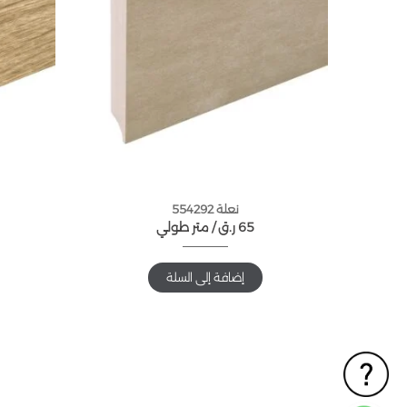
نعلة 554292
65
ر.ق
متر طولي /
إضافة إلى السلة