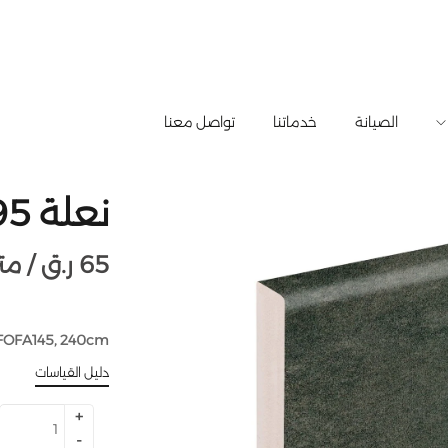
الصيانة
خدماتنا
تواصل معنا
نعلة 554295
65
ر.ق
متر طولي /
FOFA145, 240cm
دليل القياسات