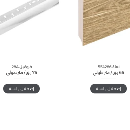
نعلة 554286
فروفيل 28A
65
ر.ق
متر طولي /
75
ر.ق
متر طولي /
إضافة إلى السلة
إضافة إلى السلة