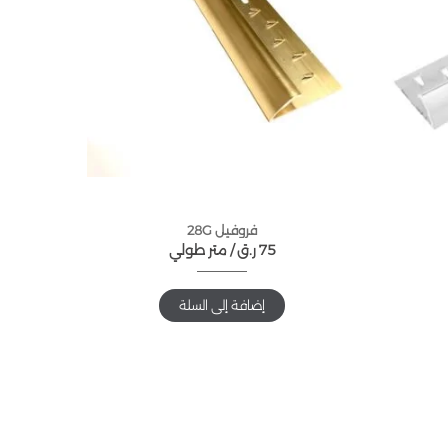
فروفيل 28G
75
ر.ق
متر طولي /
إضافة إلى السلة