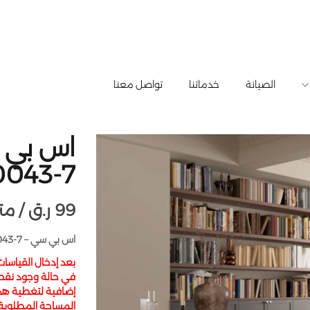
الصيانة
خدماتنا
تواصل معنا
0043-7
99
ر.ق
متر مربع /
اس بي سي – 7-50043-الصين-183 × 1220 × 5.5 مم-2.68 متر مربع
بعد إدخال القياسا
في حالة وجود نقص
إضافية لتغطية هذا 
المساحة المطلوبة