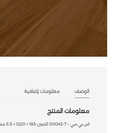
الوصف
معلومات إضافية
معلومات المنتج
اس بي سي – 7-50043-الصين-183 × 1220 × 5.5 مم-2.68 متر مربع