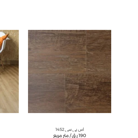
اس بي سي 1452
190
ر.ق
متر مربع /