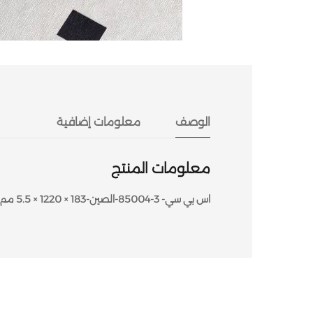
الوصف
معلومات إضافية
معلومات المنتج
اس بي سي- 3-85004-الصين-183 × 1220 × 5.5 مم-2.68 متر مربعSPC-85004-3-CHINA-1220 X 183 X 5.5mm-2.68