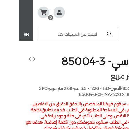
0
EN
3-85004
اس بي سي- 3-85004-الصين-183 × 1220 × 5.5 مم-2.68 متر مربعSPC-
85004-3-CHINA-1220 X 1
ت، سيقوم فريقنا المتخصص بالتحقق الدقيق من التفاصيل.
 في المساحة المطلوبة في الطلب، قد يتم تطبيق تكلفة
النقص. وعلى الجانب الآخر، في حالة وجود زيادة في
 في الطلب، سنقوم بتعويضكم دون تكلفة إضافية. هدفنا هو
ة وموثوقة وتقديم أفضل خدمة ممكنة لمشروعك.