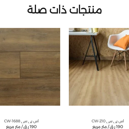
منتجات ذات صلة
اس بي سي CW-210
اس بي سي CW-1688
190
ر.ق
متر مربع /
190
ر.ق
متر مربع /