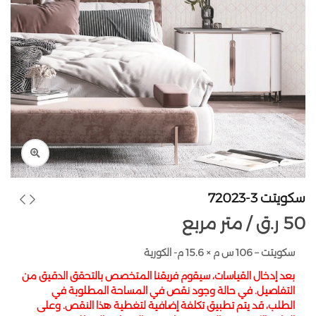
سكويتت 3-72023
50
ر.ق
متر مربع /
سكويتت – 106 س م × 15.6 م- الكورية
بعد إدخال القياسات، سيقوم فريقنا المتخصص بالتحقق الدقيق من
التفاصيل. في حالة وجود نقص في المساحة المطلوبة في
الطلب، قد يتم تطبيق تكلفة إضافية لتغطية هذا النقص. وعلى