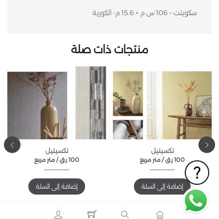
سكويتت – 106 س م × 15.6 م- الكورية
منتجات ذات صلة
تكسيتيل
تكسيتيل
100
ر.ق
متر مربع /
100
ر.ق
متر مربع /
إضافة إلى السلة
إضافة إلى السلة