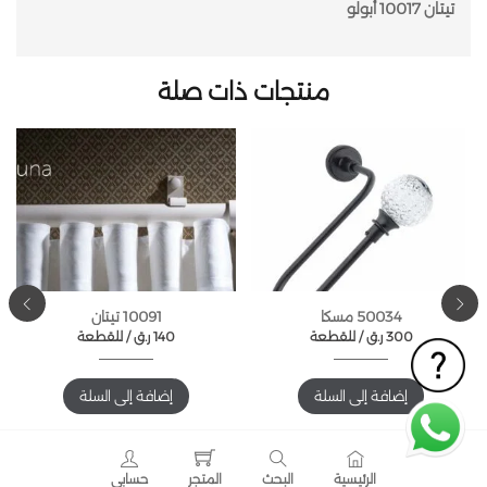
تيتان 10017 أبولو
منتجات ذات صلة
50034 مسكا
10091 تيتان
300
ر.ق
للقطعة /
140
ر.ق
للقطعة /
إضافة إلى السلة
إضافة إلى السلة
الرئيسية
البحث
المتجر
حسابي