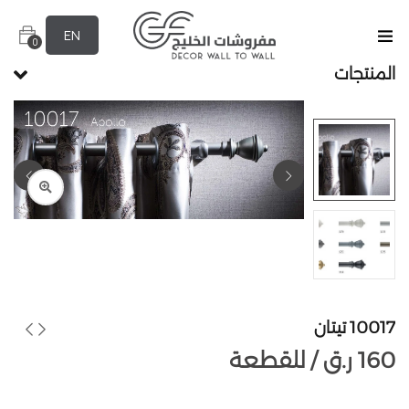
EN
0
المنتجات
10017 تيتان
160
ر.ق
للقطعة /