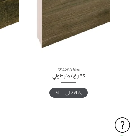
نعلة 554288
65
ر.ق
متر طولي /
إضافة إلى السلة