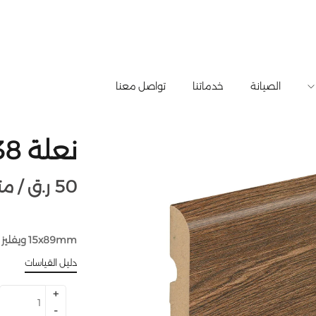
الصيانة
خدماتنا
تواصل معنا
نعلة 538838
50
ر.ق
متر طولي /
15x89mm ويفليز اةك دازك FOEI478, 240cm –
دليل القياسات