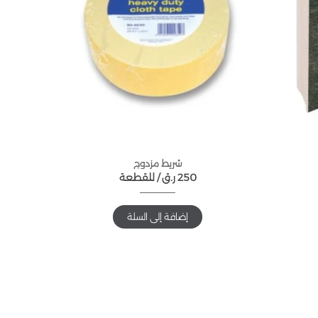
شريط مزدوج
250
ر.ق
للقطعة /
إضافة إلى السلة