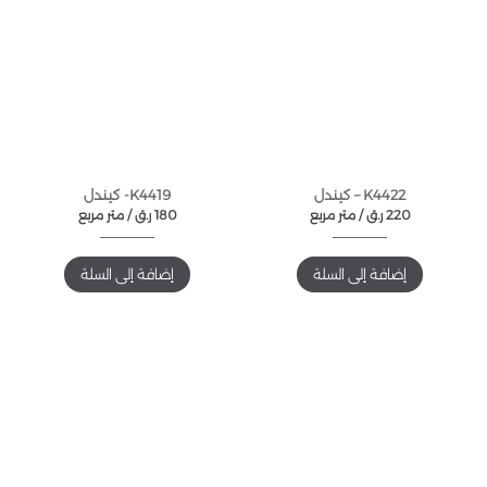
K4422 – كيندل
K4419- كيندل
220
ر.ق
متر مربع /
180
ر.ق
متر مربع /
إضافة إلى السلة
إضافة إلى السلة