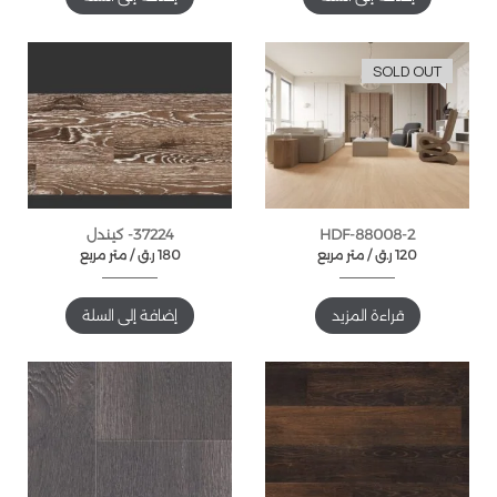
SOLD OUT
HDF-88008-2
37224- كيندل
120
ر.ق
متر مربع /
180
ر.ق
متر مربع /
قراءة المزيد
إضافة إلى السلة