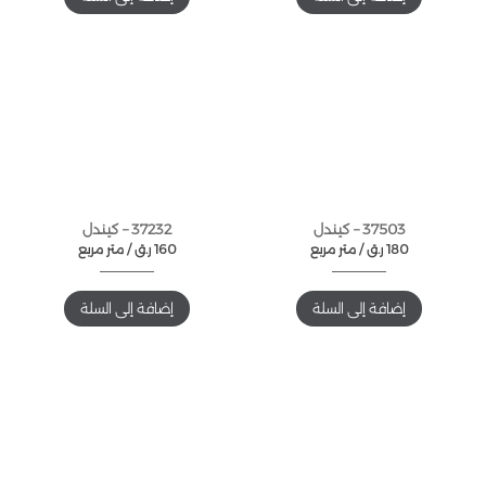
37503 – كيندل
37232 – كيندل
180
ر.ق
متر مربع /
160
ر.ق
متر مربع /
إضافة إلى السلة
إضافة إلى السلة