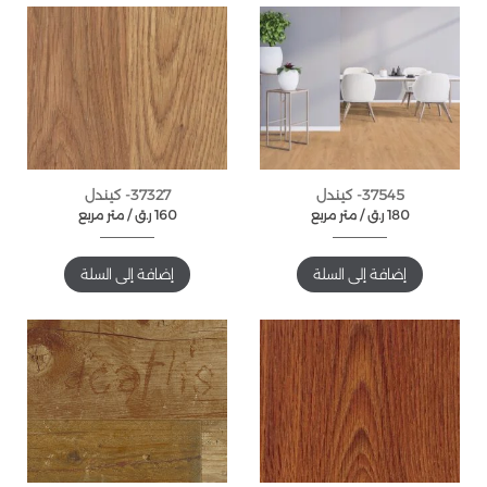
37545- كيندل
37327- كيندل
180
ر.ق
متر مربع /
160
ر.ق
متر مربع /
إضافة إلى السلة
إضافة إلى السلة