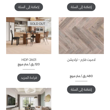
إضافة إلى السلة
إضافة إلى السلة
SOLD OUT
لاميت فارم – تراديشن
HDF-JA01
120
ر.ق
متر مربع /
480
ر.ق
متر مربع /
قراءة المزيد
إضافة إلى السلة