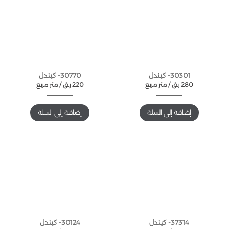
30301- كيندل
30770- كيندل
280
ر.ق
متر مربع /
220
ر.ق
متر مربع /
إضافة إلى السلة
إضافة إلى السلة
37314- كيندل
30124- كيندل