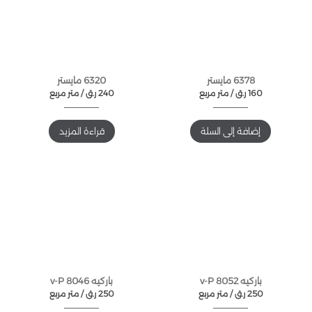
6378 مايستر
6320 مايستر
160
ر.ق
متر مربع /
240
ر.ق
متر مربع /
إضافة إلى السلة
قراءة المزيد
باركيه v-P 8052
باركيه v-P 8046
250
ر.ق
متر مربع /
250
ر.ق
متر مربع /