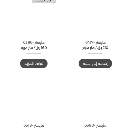
SOLD OUT
مايستر -6417
مايستر -6396
210
ر.ق
متر مربع /
160
ر.ق
متر مربع /
إضافة إلى السلة
قراءة المزيد
مايستر -6390
مايستر -6318